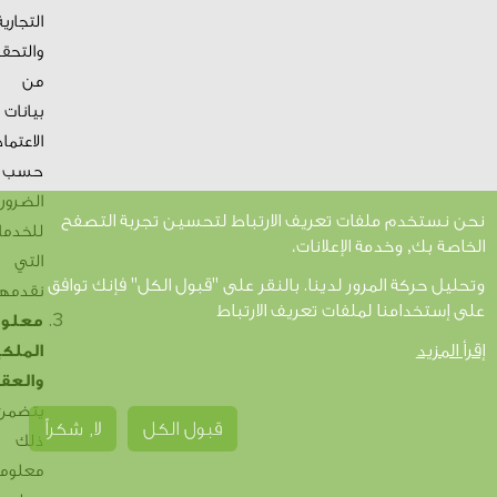
التجارية
والتحق
من
بيانات
الاعتماد
حسب
الضرور
نحن نستخدم ملفات تعريف الارتباط لتحسين تجربة التصفح
للخدما
الخاصة بك, وخدمة الإعلانات،
التي
وتحليل حركة المرور لدينا. بالنقر على "قبول الكل" فإنك توافق
نقدمها
على إستخدامنا لملفات تعريف الارتباط
معلوم
إقرأ المزيد
الملكي
والعقا
يتضمن
قبول الكل
لا, شكراً
ذلك
معلوم