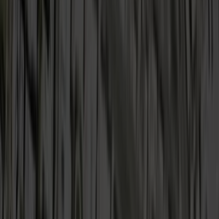
تم توسيع نطاق اختصاص الهيئة في عام 2019 ليشمل
الإشراف على المناطق الاقتصادية الخاصة وتهيئة البيئة
التنظيمية المناسبة لجذب الأعمال. إننا بصدد تأسيس
المناطق الاقتصادية الخاصة للاستفادة من إمكانات المملكة
العربية السعودية بوصفها مركزاً عالمياً للأعمال، حيث
ستضطلع هذه المناطق بدور رئيسي في تحقيق أهداف
مسيرة التنمية الاقتصادية ضمن رؤية المملكة 2030.