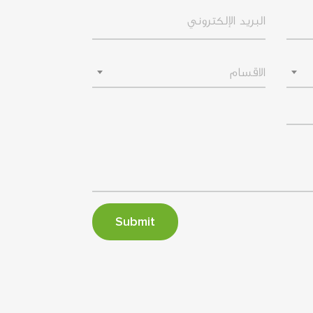
Email Address
Departments
الاقسام
Submit