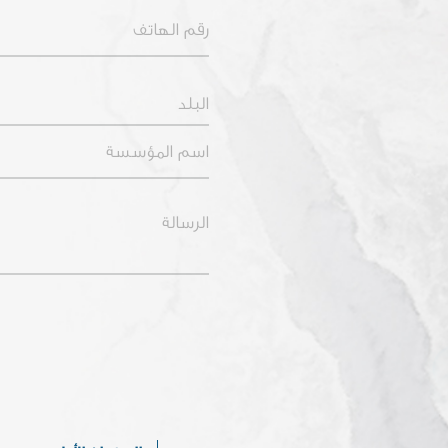
Phone Number
Country
البلد
Organization Name
Message