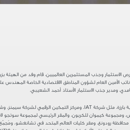
الاستثمار وجذب المستثمرين العالميين، قام وفد من الهيئة بزيا
ائب الأمين العام لشؤون المناطق الاقتصادية الخاصة المهندس على 
دي، ومدير جذب الاستثمار الأستاذ أحمد الشعيبي
.
ة بارزة، مثل شركة
IAT
، ومركز التمكين الرقمي لشركة سيمنز، وش
 ومجموعة كيموان للكربون، والمقر الرئيسي لمجموعة سوتجو لا
حافظة رودونع، ومقر كليات العالم المتحد في تشانغشو، ومُجمّع