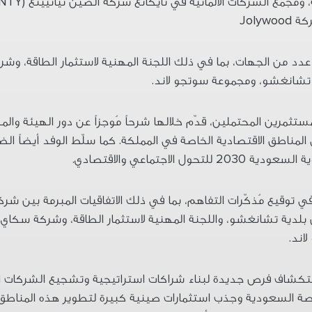
ومجمع الشركات الألمانية في تايكانغ
شركة
الصين تيانيينغ
(
NTY
ركة
Jolywood
عدد من الجهات، بما في ذلك اللجنة المهنية لاستثمار الطاقة، وشركة 
 تشانغشو، ومجموعة سوتجو لاند
.
تثمرين المحتملين، قدّم خلالها شرحاً مُوجزاً عن دور الهيئة وا
ي المناطق الاقتصادية الخاصة في المملكة
.
كما سلّط الوفد أيضاً ال
ية السعودية
2030
للتحول الاجتماعي والاقتصادي
.
ي توقيع مُذكّرات التفاهم، بما في ذلك الاتفاقيات المبرمة بين
شركة
دية تشانغشو، واللجنة المهنية لاستثمار الطاقة، وشركة سكاي تاو
اند
.
استكشاف فرص جديدة لبناء شراكات استراتيجية وتشجيع الشركات ال
خاصة السعودية وجذب استثمارات صينية كبيرة لتطوير هذه المناطق